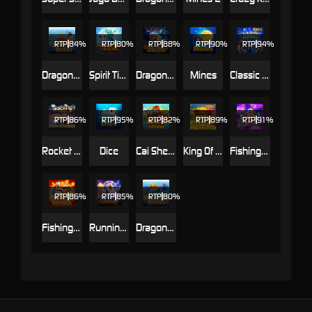
RTP
84%
RTP
80%
RTP
88%
RTP
90%
RTP
94%
Dragon Fishing
Spirit Tide Legend
Dragon of Demons
Mines
Classic Mario
RTP
86%
RTP
95%
RTP
82%
RTP
89%
RTP
91%
Rocket Derby
Dice
Cai Shen Fishing
King Of Football
Fishing Disco
RTP
86%
RTP
85%
RTP
80%
Fishing YiLuFa
Running Chicken
Dragon Fishing II