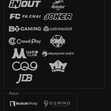
Poker