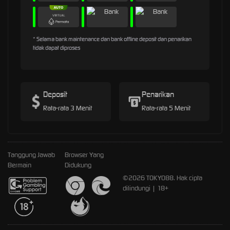
* Selama bank maintenance dan bank offline deposit dan penarikan
tidak dapat diproses
Deposit
Penarikan
Rata-rata 3 Menit
Rata-rata 5 Menit
Tanggung Jawab
Browser Yang
Bermain
Didukung
©2026 TOKYO88. Hak cipta
dilindungi | 18+