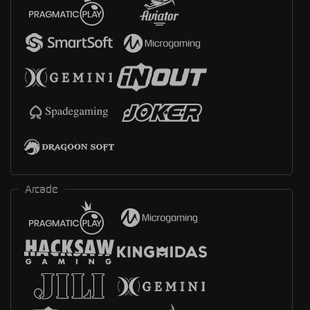
Arcade