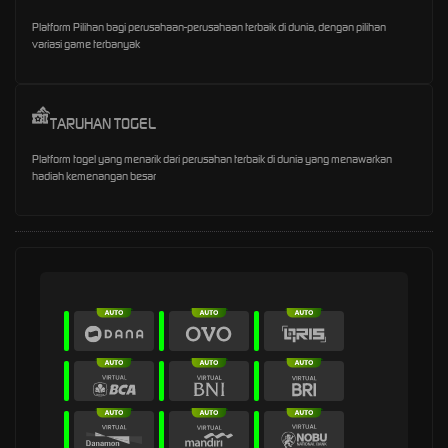
Platform Pilihan bagi perusahaan-perusahaan terbaik di dunia, dengan pilihan
variasi game terbanyak
TARUHAN TOGEL
Platform togel yang menarik dari perusahan terbaik di dunia yang menawarkan
hadiah kemenangan besar