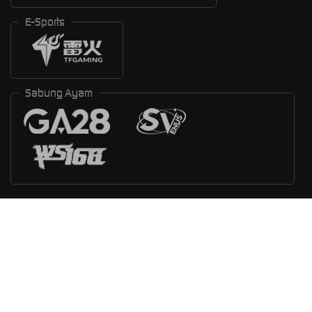
E-Sports
Sabung Ayam